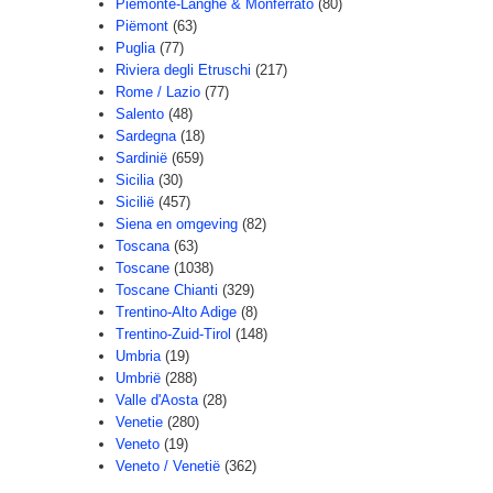
Piemonte-Langhe & Monferrato
(80)
Piëmont
(63)
Puglia
(77)
Riviera degli Etruschi
(217)
Rome / Lazio
(77)
Salento
(48)
Sardegna
(18)
Sardinië
(659)
Sicilia
(30)
Sicilië
(457)
Siena en omgeving
(82)
Toscana
(63)
Toscane
(1038)
Toscane Chianti
(329)
Trentino-Alto Adige
(8)
Trentino-Zuid-Tirol
(148)
Umbria
(19)
Umbrië
(288)
Valle d'Aosta
(28)
Venetie
(280)
Veneto
(19)
Veneto / Venetië
(362)