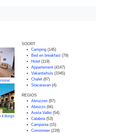
SOORT
Camping
(145)
Bed en breakfast
(79)
Hotel
(119)
Appartement
(4147)
Vakantiehuis
(3345)
Chalet
(87)
ersone
Stacaravan
(4)
REGIOS
Abruzzen
(87)
Abruzzo
(66)
Aosta Vallei
(54)
 Il Borgo
Calabria
(53)
Campania
(15)
Comomeer
(229)