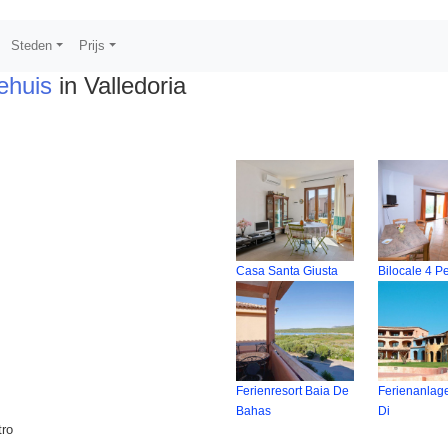
Steden
Prijs
ehuis
in Valledoria
Casa Santa Giusta
Bilocale 4 P
Ferienresort Baia De
Ferienanlage
Bahas
Di
tro