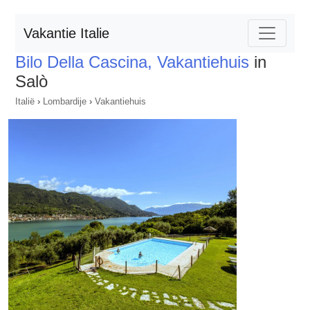
Vakantie Italie
Bilo Della Cascina, Vakantiehuis
in
Salò
Italië
›
Lombardije
›
Vakantiehuis