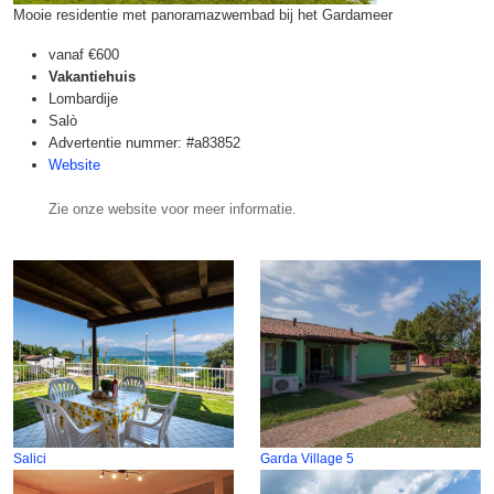
Mooie residentie met panoramazwembad bij het Gardameer
vanaf
€600
Vakantiehuis
Lombardije
Salò
Advertentie nummer: #a83852
Website
Zie onze website voor meer informatie.
Salici
Garda Village 5