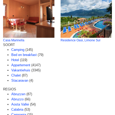
Casa Marinella
Residence Oasi, Limone Sul
SOORT
Camping
(145)
Bed en breakfast
(79)
Hotel
(119)
Appartement
(4147)
Vakantiehuis
(3345)
Chalet
(87)
Stacaravan
(4)
REGIOS
Abruzzen
(87)
Abruzzo
(66)
Aosta Vallei
(54)
Calabria
(53)
Campania
(15)