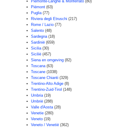
Piemonte-Langhe & Monferrato
(80)
Piëmont
(63)
Puglia
(77)
Riviera degli Etruschi
(217)
Rome / Lazio
(77)
Salento
(48)
Sardegna
(18)
Sardinië
(659)
Sicilia
(30)
Sicilië
(457)
Siena en omgeving
(82)
Toscana
(63)
Toscane
(1038)
Toscane Chianti
(329)
Trentino-Alto Adige
(8)
Trentino-Zuid-Tirol
(148)
Umbria
(19)
Umbrië
(288)
Valle d'Aosta
(28)
Venetie
(280)
Veneto
(19)
Veneto / Venetië
(362)