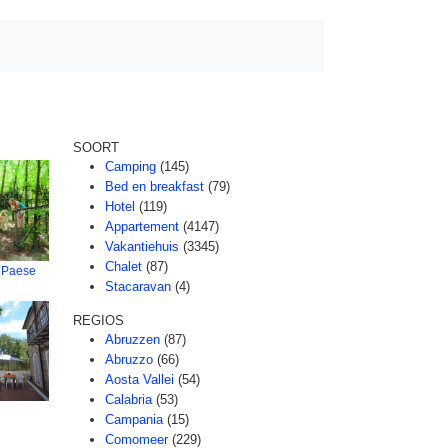
SOORT
Camping
(145)
Bed en breakfast
(79)
Hotel
(119)
Appartement
(4147)
Vakantiehuis
(3345)
Chalet
(87)
l Paese
Stacaravan
(4)
REGIOS
Abruzzen
(87)
Abruzzo
(66)
Aosta Vallei
(54)
Calabria
(53)
Campania
(15)
Comomeer
(229)