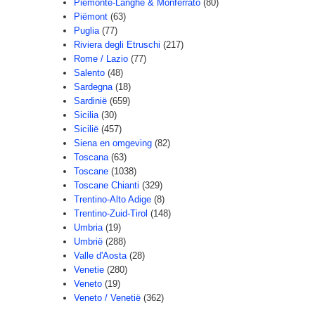
Piemonte-Langhe & Monferrato
(80)
Piëmont
(63)
Puglia
(77)
Riviera degli Etruschi
(217)
Rome / Lazio
(77)
Salento
(48)
Sardegna
(18)
Sardinië
(659)
Sicilia
(30)
Sicilië
(457)
Siena en omgeving
(82)
Toscana
(63)
Toscane
(1038)
Toscane Chianti
(329)
Trentino-Alto Adige
(8)
Trentino-Zuid-Tirol
(148)
Umbria
(19)
Umbrië
(288)
Valle d'Aosta
(28)
Venetie
(280)
Veneto
(19)
Veneto / Venetië
(362)