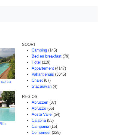
SOORT
Camping
(145)
Bed en breakfast
(79)
Hotel
(119)
Appartement
(4147)
Vakantiehuis
(3345)
Chalet
(87)
ence La
Stacaravan
(4)
REGIOS
Abruzzen
(87)
Abruzzo
(66)
Aosta Vallei
(54)
Calabria
(53)
illa
Campania
(15)
Comomeer
(229)