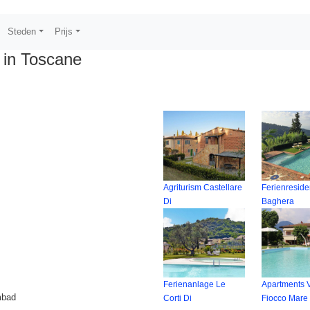
Steden
Prijs
in Toscane
Agriturism Castellare
Ferienresid
Di
Baghera
Ferienanlage Le
Apartments V
mbad
Corti Di
Fiocco Mare