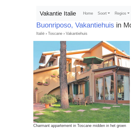
Vakantie Italie
Home
Soort
Regios
Buonriposo, Vakantiehuis
in M
Italië
›
Toscane
›
Vakantiehuis
Charmant appartement in Toscane midden in het groen