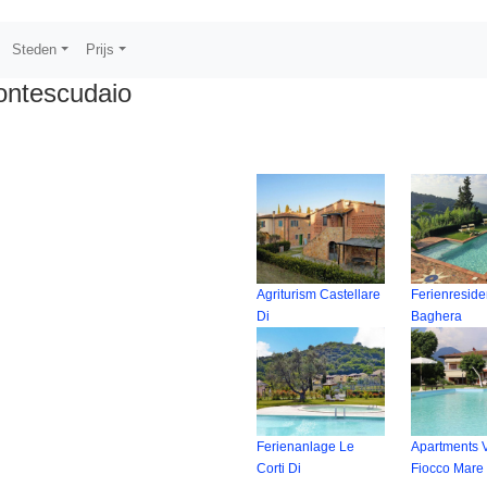
Steden
Prijs
ontescudaio
Agriturism Castellare
Ferienresid
Di
Baghera
Ferienanlage Le
Apartments V
Corti Di
Fiocco Mare