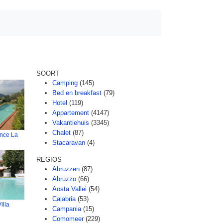
SOORT
Camping
(145)
Bed en breakfast
(79)
Hotel
(119)
Appartement
(4147)
Vakantiehuis
(3345)
Chalet
(87)
ence La
Stacaravan
(4)
REGIOS
Abruzzen
(87)
Abruzzo
(66)
Aosta Vallei
(54)
Calabria
(53)
illa
Campania
(15)
Comomeer
(229)