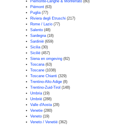
Piemonte-Langhe & Monferrato
(80)
Piëmont
(63)
Puglia
(77)
Riviera degli Etruschi
(217)
Rome / Lazio
(77)
Salento
(48)
Sardegna
(18)
Sardinië
(659)
Sicilia
(30)
Sicilië
(457)
Siena en omgeving
(82)
Toscana
(63)
Toscane
(1038)
Toscane Chianti
(329)
Trentino-Alto Adige
(8)
Trentino-Zuid-Tirol
(148)
Umbria
(19)
Umbrië
(288)
Valle d'Aosta
(28)
Venetie
(280)
Veneto
(19)
Veneto / Venetië
(362)