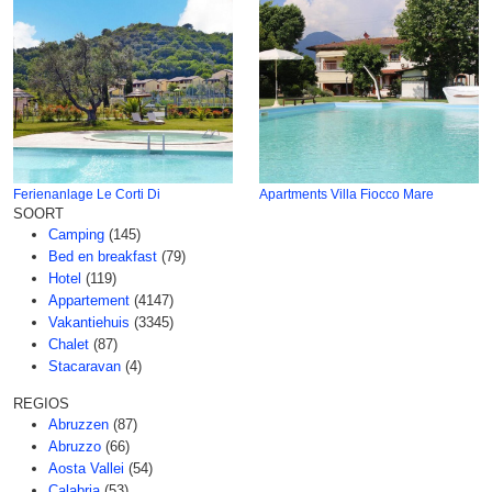
Ferienanlage Le Corti Di
Apartments Villa Fiocco Mare
SOORT
Camping
(145)
Bed en breakfast
(79)
Hotel
(119)
Appartement
(4147)
Vakantiehuis
(3345)
Chalet
(87)
Stacaravan
(4)
REGIOS
Abruzzen
(87)
Abruzzo
(66)
Aosta Vallei
(54)
Calabria
(53)