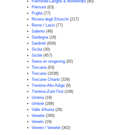
Piemonte-Langhe & Monferrato
(80)
Piëmont
(63)
Puglia
(77)
Riviera degli Etruschi
(217)
Rome / Lazio
(77)
Salento
(48)
Sardegna
(18)
Sardinië
(659)
Sicilia
(30)
Sicilië
(457)
Siena en omgeving
(82)
Toscana
(63)
Toscane
(1038)
Toscane Chianti
(329)
Trentino-Alto Adige
(8)
Trentino-Zuid-Tirol
(148)
Umbria
(19)
Umbrië
(288)
Valle d'Aosta
(28)
Venetie
(280)
Veneto
(19)
Veneto / Venetië
(362)