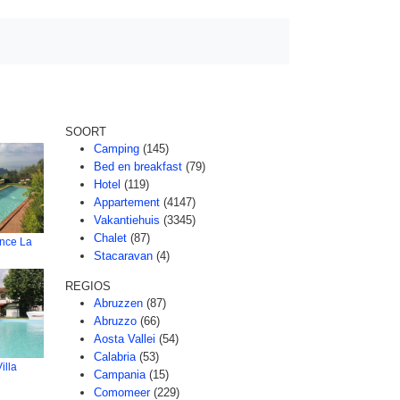
SOORT
Camping
(145)
Bed en breakfast
(79)
Hotel
(119)
Appartement
(4147)
Vakantiehuis
(3345)
Chalet
(87)
ence La
Stacaravan
(4)
REGIOS
Abruzzen
(87)
Abruzzo
(66)
Aosta Vallei
(54)
Calabria
(53)
illa
Campania
(15)
Comomeer
(229)