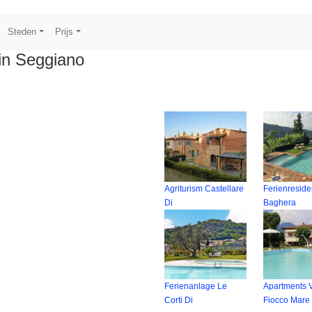
Steden
Prijs
in Seggiano
Agriturism Castellare
Ferienresid
Di
Baghera
Ferienanlage Le
Apartments V
Corti Di
Fiocco Mare