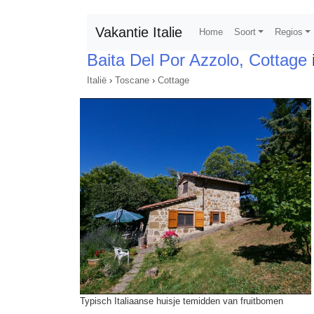
Vakantie Italie
Home
Soort
Regios
Baita Del Por Azzolo, Cottage
Italië
›
Toscane
›
Cottage
Typisch Italiaanse huisje temidden van fruitbomen