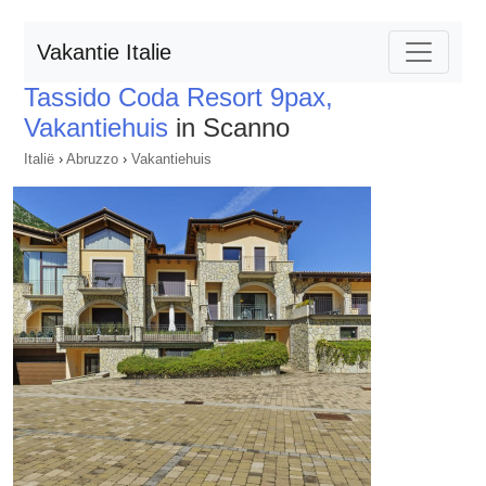
Vakantie Italie
Tassido Coda Resort 9pax,
Vakantiehuis
in Scanno
Italië
›
Abruzzo
›
Vakantiehuis