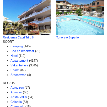
Residenza Capri Trilo 6
Tortoreto Superior
SOORT
Camping
(145)
Bed en breakfast
(79)
Hotel
(119)
Appartement
(4147)
Vakantiehuis
(3345)
Chalet
(87)
Stacaravan
(4)
REGIOS
Abruzzen
(87)
Abruzzo
(66)
Aosta Vallei
(54)
Calabria
(53)
Campania
(15)