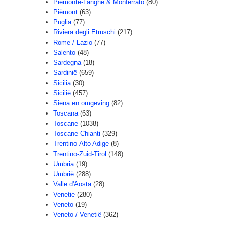
Piemonte-Langhe & Monferrato
(80)
Piëmont
(63)
Puglia
(77)
Riviera degli Etruschi
(217)
Rome / Lazio
(77)
Salento
(48)
Sardegna
(18)
Sardinië
(659)
Sicilia
(30)
Sicilië
(457)
Siena en omgeving
(82)
Toscana
(63)
Toscane
(1038)
Toscane Chianti
(329)
Trentino-Alto Adige
(8)
Trentino-Zuid-Tirol
(148)
Umbria
(19)
Umbrië
(288)
Valle d'Aosta
(28)
Venetie
(280)
Veneto
(19)
Veneto / Venetië
(362)