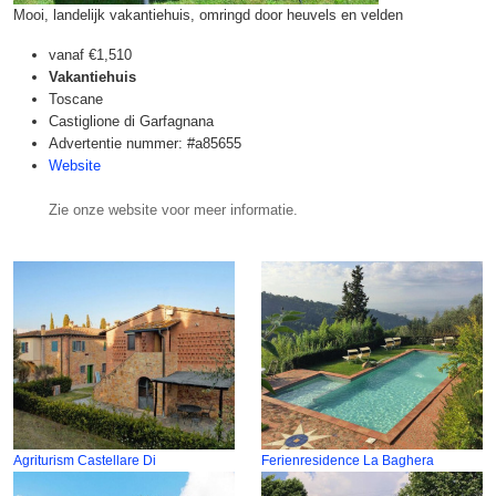
Mooi, landelijk vakantiehuis, omringd door heuvels en velden
vanaf
€1,510
Vakantiehuis
Toscane
Castiglione di Garfagnana
Advertentie nummer: #a85655
Website
Zie onze website voor meer informatie.
Agriturism Castellare Di
Ferienresidence La Baghera