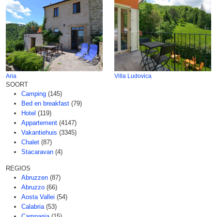
Aria
Villa Ludovica
SOORT
Camping
(145)
Bed en breakfast
(79)
Hotel
(119)
Appartement
(4147)
Vakantiehuis
(3345)
Chalet
(87)
Stacaravan
(4)
REGIOS
Abruzzen
(87)
Abruzzo
(66)
Aosta Vallei
(54)
Calabria
(53)
Campania
(15)