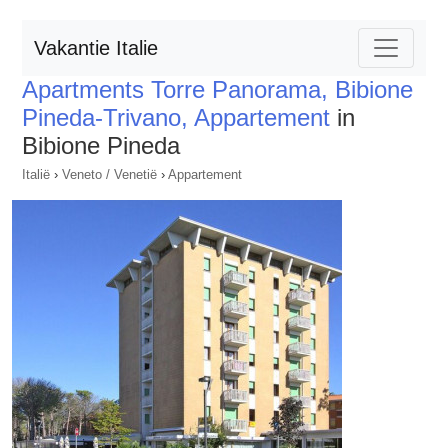
Vakantie Italie
Apartments Torre Panorama, Bibione
Pineda-Trivano, Appartement
in
Bibione Pineda
Italië
›
Veneto / Venetië
›
Appartement