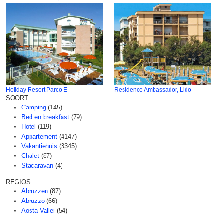
Holiday Resort Parco E
Residence Ambassador, Lido
SOORT
Camping
(145)
Bed en breakfast
(79)
Hotel
(119)
Appartement
(4147)
Vakantiehuis
(3345)
Chalet
(87)
Stacaravan
(4)
REGIOS
Abruzzen
(87)
Abruzzo
(66)
Aosta Vallei
(54)