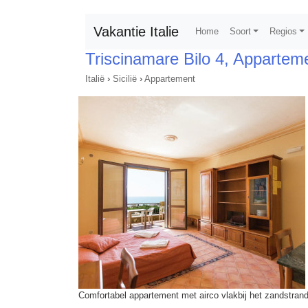
Vakantie Italie
Home
Soort
Regios
Triscinamare Bilo 4, Appartem
Italië
›
Sicilië
›
Appartement
Comfortabel appartement met airco vlakbij het zandstran