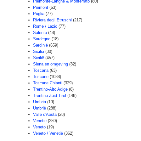
Piemonte-Langhe & Monferrato
(80)
Piëmont
(63)
Puglia
(77)
Riviera degli Etruschi
(217)
Rome / Lazio
(77)
Salento
(48)
Sardegna
(18)
Sardinië
(659)
Sicilia
(30)
Sicilië
(457)
Siena en omgeving
(82)
Toscana
(63)
Toscane
(1038)
Toscane Chianti
(329)
Trentino-Alto Adige
(8)
Trentino-Zuid-Tirol
(148)
Umbria
(19)
Umbrië
(288)
Valle d'Aosta
(28)
Venetie
(280)
Veneto
(19)
Veneto / Venetië
(362)