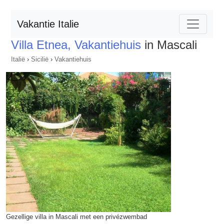
Vakantie Italie
Villa Etnea, Vakantiehuis
in Mascali
Italië
›
Sicilië
›
Vakantiehuis
Gezellige villa in Mascali met een privézwembad