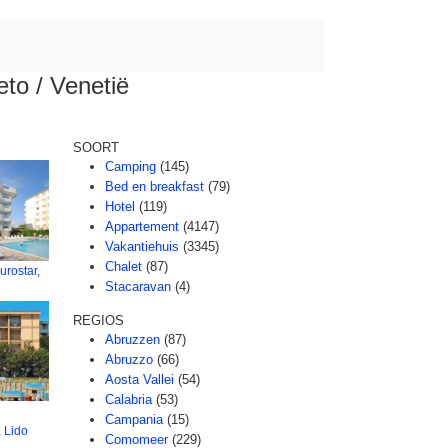
to / Venetië
SOORT
Camping
(145)
Bed en breakfast
(79)
Hotel
(119)
Appartement
(4147)
Vakantiehuis
(3345)
Chalet
(87)
rostar,
Stacaravan
(4)
REGIOS
Abruzzen
(87)
Abruzzo
(66)
Aosta Vallei
(54)
Calabria
(53)
Campania
(15)
 Lido
Comomeer
(229)