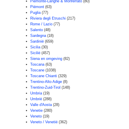
Piemonte-Langhe & Monferrato
(80)
Piëmont
(63)
Puglia
(77)
Riviera degli Etruschi
(217)
Rome / Lazio
(77)
Salento
(48)
Sardegna
(18)
Sardinië
(659)
Sicilia
(30)
Sicilië
(457)
Siena en omgeving
(82)
Toscana
(63)
Toscane
(1038)
Toscane Chianti
(329)
Trentino-Alto Adige
(8)
Trentino-Zuid-Tirol
(148)
Umbria
(19)
Umbrië
(288)
Valle d'Aosta
(28)
Venetie
(280)
Veneto
(19)
Veneto / Venetië
(362)