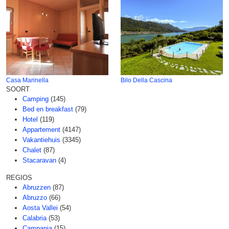
Casa Marinella
Bilo Della Cascina
SOORT
Camping
(145)
Bed en breakfast
(79)
Hotel
(119)
Appartement
(4147)
Vakantiehuis
(3345)
Chalet
(87)
Stacaravan
(4)
REGIOS
Abruzzen
(87)
Abruzzo
(66)
Aosta Vallei
(54)
Calabria
(53)
Campania
(15)